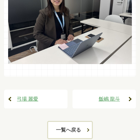
弓場 麗愛
飯嶋 龍斗
一覧へ戻る