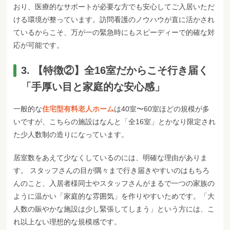
おり、医療的なサポートが必要な方でも安心してご入居いただ
ける環境が整っています。訪問看護のノウハウが直に活かされ
ているからこそ、万が一の緊急時にもスピーディーで的確な対
応が可能です。
3. 【特徴②】全16室だからこそ行き届く
「手厚い目と家庭的な安心感」
一般的な
住宅型有料老人ホーム
は40室〜60室ほどの規模が多
いですが、こちらの施設はなんと「全16室」とかなり限定され
た少人数制の造りになっています。
居室数をあえて少なくしているのには、明確な理由がありま
す。 スタッフさんの目が隅々まで行き届きやすいのはもちろ
んのこと、入居者様同士やスタッフさんがまるで一つの家族の
ように温かい「家庭的な雰囲気」を作りやすいためです。「大
人数の賑やかな施設は少し緊張してしまう」という方には、こ
れ以上ない理想的な規模感です。