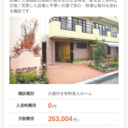
近隣に大規模総合病院がある安心な住環境、駅至近で便利な
立地！充実した設備と手厚い介護で安心・快適な毎日を送れ
る施設です。
施設種別
介護付き有料老人ホーム
0
入居時費用
円
263,004
月額費用
円～