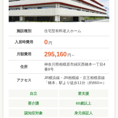
施設種別
住宅型有料老人ホーム
0
入居時費用
円
295,160
月額費用
円～
神奈川県相模原市緑区西橋本一丁目4
住所
番8号
JR横浜線・JR相模線・京王相模原線
アクセス
「橋本」駅より徒歩11分（約860ｍ）
自立
要支援
要介護
60歳以上
認知症対象
身元保証人