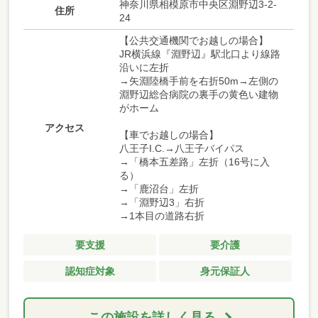
神奈川県相模原市中央区淵野辺3-2-
住所
24
【公共交通機関でお越しの場合】
JR横浜線『淵野辺』駅北口より線路
沿いに左折
→矢淵陸橋手前を右折50m→左側の
淵野辺総合病院の裏手の黄色い建物
がホーム
アクセス
【車でお越しの場合】
八王子I.C.→八王子バイパス
→「橋本五差路」左折（16号に入
る）
→「鹿沼台」左折
→「淵野辺3」右折
→1本目の道路右折
要支援
要介護
認知症対象
身元保証人
この施設を詳しく見る