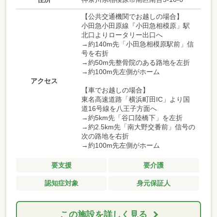
【公共交通機関でお越しの場合】
小田急小田原線『小田急相模原」駅
北口よりロータリー出口へ
→約140m先「小田急相模原駅前」信
号を右折
→約50m先整骨院のある路地を左折
→約100m先左側がホーム
アクセス
【車でお越しの場合】
東名高速道路「横浜町田IC」より国
道16号線を八王子方面へ
→約5km先「谷口陸橋下」を左折
→約2.5km先「南大野交番前」信号の
次の路地を右折
→約100m先左側がホーム
要支援
要介護
認知症対象
身元保証人
この施設を詳しく見る