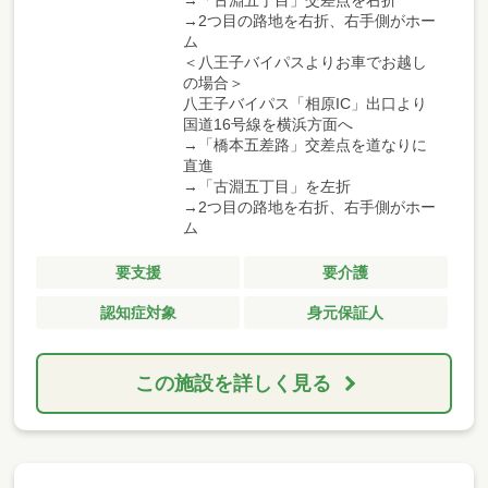
→2つ目の路地を右折、右手側がホー
ム
＜八王子バイパスよりお車でお越し
の場合＞
八王子バイパス「相原IC」出口より
国道16号線を横浜方面へ
→「橋本五差路」交差点を道なりに
直進
→「古淵五丁目」を左折
→2つ目の路地を右折、右手側がホー
ム
要支援
要介護
認知症対象
身元保証人
この施設を詳しく見る