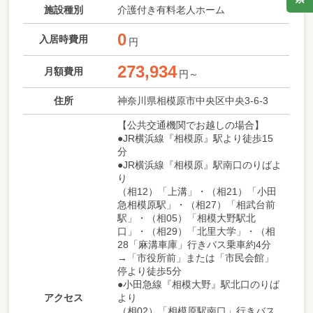
施設種別
介護付き有料老人ホーム
0
入居時費用
円
273,934
月額費用
円～
住所
神奈川県相模原市中央区中央3-6-3
【公共交通機関でお越しの場合】
●JR横浜線『相模原』駅より徒歩15
分
●JR横浜線『相模原』駅南口のりばよ
り
（相12）「上溝」・（相21）「小田
急相模原駅」・（相27）「相武台前
駅」・（相05）「相模大野駅北
口」・（相29）「北里大学」・（相
28「麻溝車庫」行きバス乗車約4分
→「市役所前」または「市民会館」
停より徒歩5分
●小田急線『相模大野』駅北口のりば
アクセス
より
（相02）「相模原駅南口」行きバス