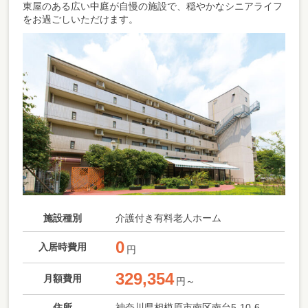
東屋のある広い中庭が自慢の施設で、穏やかなシニアライフ
をお過ごしいただけます。
施設種別
介護付き有料老人ホーム
0
入居時費用
円
329,354
月額費用
円～
住所
神奈川県相模原市南区南台5-10-6