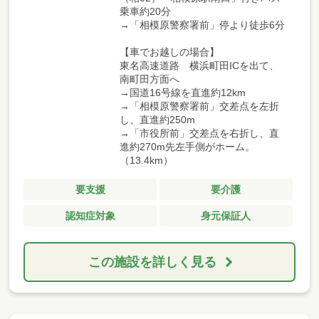
乗車約20分
→「相模原警察署前」停より徒歩6分
【車でお越しの場合】
東名高速道路 横浜町田ICを出て、
南町田方面へ
→国道16号線を直進約12km
→「相模原警察署前」交差点を左折
し、直進約250m
→「市役所前」交差点を右折し、直
進約270m先左手側がホーム。
（13.4km）
要支援
要介護
認知症対象
身元保証人
この施設を詳しく見る