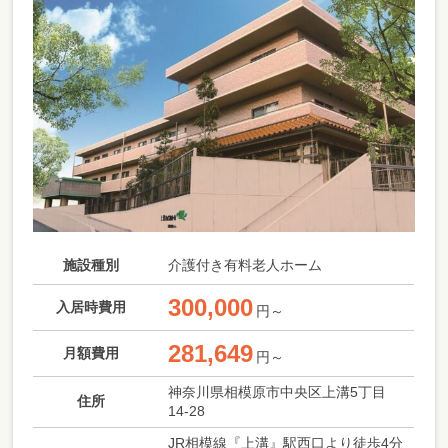
施設種別
介護付き有料老人ホーム
300,000
入居時費用
円～
281,649
月額費用
円～
神奈川県相模原市中央区上溝5丁目
住所
14-28
JR相模線『上溝』駅西口より徒歩4分