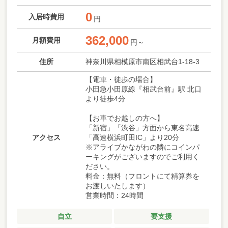
0
入居時費用
円
362,000
月額費用
円～
住所
神奈川県相模原市南区相武台1-18-3
【電車・徒歩の場合】
小田急小田原線『相武台前』駅 北口
より徒歩4分
【お車でお越しの方へ】
「新宿」「渋谷」方面から東名高速
アクセス
「高速横浜町田IC」より20分
※アライブかながわの隣にコインパ
ーキングがございますのでご利用く
ださい。
料金：無料（フロントにて精算券を
お渡しいたします）
営業時間：24時間
自立
要支援