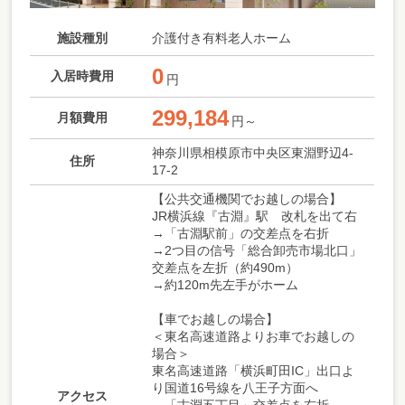
施設種別
介護付き有料老人ホーム
0
入居時費用
円
299,184
月額費用
円～
神奈川県相模原市中央区東淵野辺4-
住所
17-2
【公共交通機関でお越しの場合】
JR横浜線『古淵』駅 改札を出て右
→「古淵駅前」の交差点を右折
→2つ目の信号「総合卸売市場北口」
交差点を左折（約490m）
→約120m先左手がホーム
【車でお越しの場合】
＜東名高速道路よりお車でお越しの
場合＞
東名高速道路「横浜町田IC」出口よ
り国道16号線を八王子方面へ
アクセス
→「古淵五丁目」交差点を右折