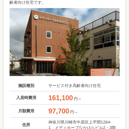
齢者向け住宅です。
施設種別
サービス付き高齢者向け住宅
161,100
入居時費用
円～
97,700
月額費用
円～
神奈川県川崎市中原区上平間1264-
住所
1 メディホープなかはらビル2・3階