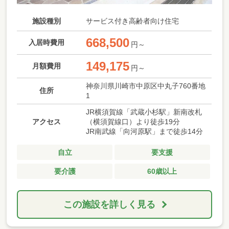
施設種別
サービス付き高齢者向け住宅
668,500
入居時費用
円～
149,175
月額費用
円～
神奈川県川崎市中原区中丸子760番地
住所
1
JR横須賀線「武蔵小杉駅」新南改札
アクセス
（横須賀線口）より徒歩19分
JR南武線「向河原駅」まで徒歩14分
自立
要支援
要介護
60歳以上
この施設を詳しく見る