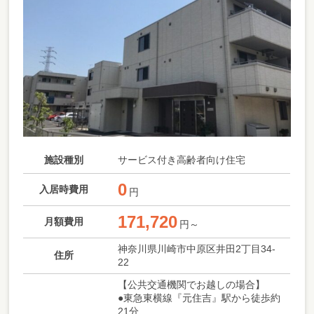
施設種別
サービス付き高齢者向け住宅
0
入居時費用
円
171,720
月額費用
円～
神奈川県川崎市中原区井田2丁目34-
住所
22
【公共交通機関でお越しの場合】
●東急東横線『元住吉』駅から徒歩約
21分