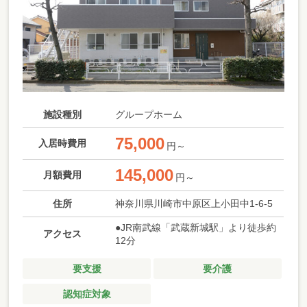
施設種別
グループホーム
75,000
入居時費用
円～
145,000
月額費用
円～
住所
神奈川県川崎市中原区上小田中1-6-5
●JR南武線「武蔵新城駅」より徒歩約
アクセス
12分
要支援
要介護
認知症対象