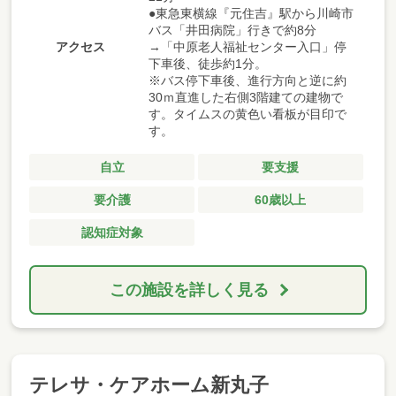
●東急東横線『元住吉』駅から川崎市
バス「井田病院」行きで約8分
アクセス
→「中原老人福祉センター入口」停
下車後、徒歩約1分。
※バス停下車後、進行方向と逆に約
30ｍ直進した右側3階建ての建物で
す。タイムスの黄色い看板が目印で
す。
自立
要支援
要介護
60歳以上
認知症対象
この施設を詳しく見る
テレサ・ケアホーム新丸子