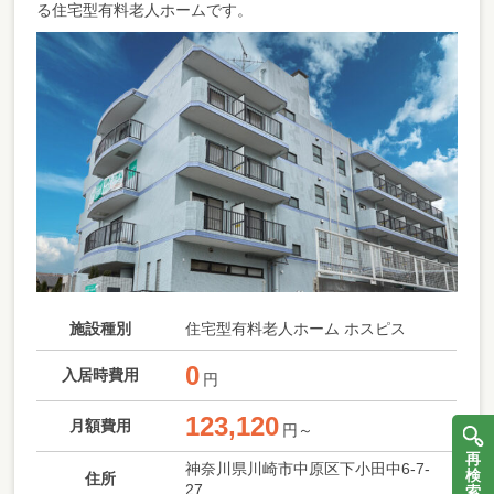
る住宅型有料老人ホームです。
施設種別
住宅型有料老人ホーム ホスピス
0
入居時費用
円
123,120
月額費用
円～
再
神奈川県川崎市中原区下小田中6-7-
検
住所
27
索