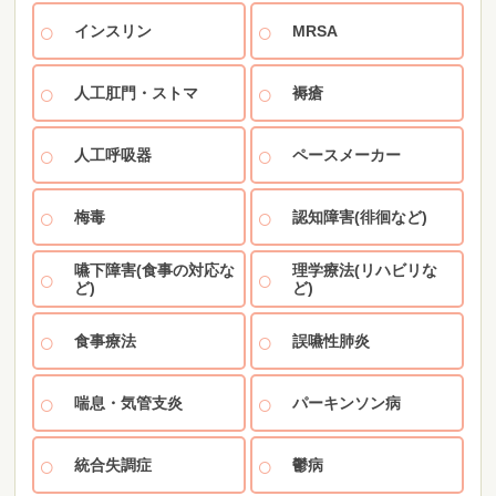
インスリン
MRSA
人工肛門・ストマ
褥瘡
人工呼吸器
ペースメーカー
梅毒
認知障害(徘徊など)
嚥下障害(食事の対応な
理学療法(リハビリな
ど)
ど)
食事療法
誤嚥性肺炎
喘息・気管支炎
パーキンソン病
統合失調症
鬱病