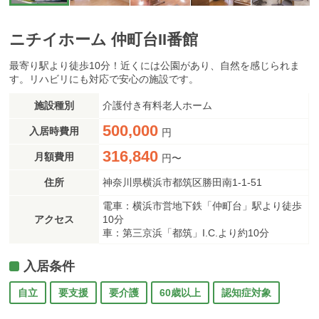
ニチイホーム 仲町台II番館
最寄り駅より徒歩10分！近くには公園があり、自然を感じられま
す。リハビリにも対応で安心の施設です。
施設種別
介護付き有料老人ホーム
500,000
入居時費用
円
316,840
月額費用
円〜
住所
神奈川県横浜市都筑区勝田南1-1-51
電車：横浜市営地下鉄「仲町台」駅より徒歩
アクセス
10分
車：第三京浜「都筑」I.C.より約10分
入居条件
自立
要支援
要介護
60歳以上
認知症対象