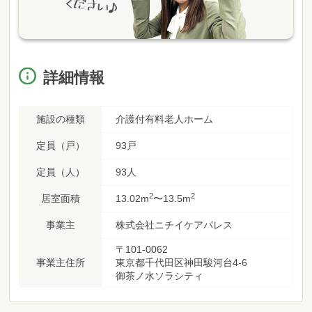
詳細情報
施設の種類
介護付有料老人ホーム
定員（戸）
93戸
定員（人）
93人
2
2
居室面積
13.02m
〜13.5m
事業主
株式会社ニチイケアパレス
〒101-0062
事業主住所
東京都千代田区神田駿河台4-6
御茶ノ水ソラシティ