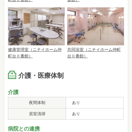
健康管理室（ニチイホーム仲
共同浴室（ニチイホーム仲町
町台Ⅱ番館）
台Ⅱ番館）
介護・医療体制
介護
夜間体制
あり
居室清掃
あり
病院との連携