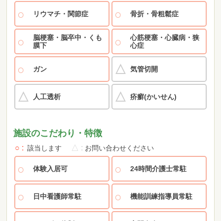
リウマチ・関節症
骨折・骨粗鬆症
脳梗塞・脳卒中・くも
心筋梗塞・心臓病・狭
膜下
心症
ガン
気管切開
人工透析
疥癬(かいせん)
施設のこだわり・特徴
○
△
該当します
お問い合わせください
体験入居可
24時間介護士常駐
日中看護師常駐
機能訓練指導員常駐