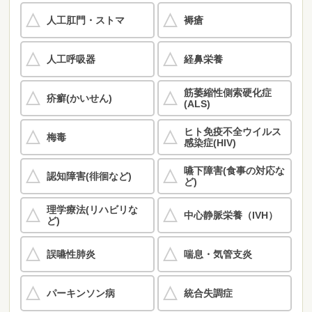
人工肛門・ストマ
褥瘡
人工呼吸器
経鼻栄養
筋萎縮性側索硬化症
疥癬(かいせん)
(ALS)
ヒト免疫不全ウイルス
梅毒
感染症(HIV)
嚥下障害(食事の対応な
認知障害(徘徊など)
ど)
理学療法(リハビリな
中心静脈栄養（IVH）
ど)
誤嚥性肺炎
喘息・気管支炎
パーキンソン病
統合失調症