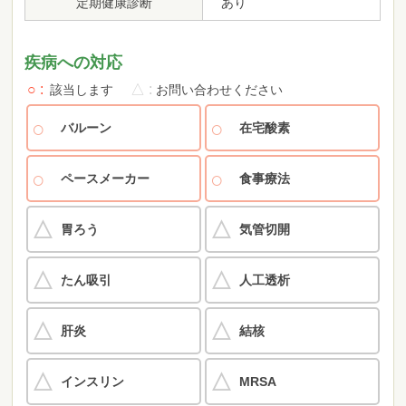
定期健康診断
あり
疾病への対応
○
△
該当します
お問い合わせください
バルーン
在宅酸素
ペースメーカー
食事療法
胃ろう
気管切開
たん吸引
人工透析
肝炎
結核
インスリン
MRSA