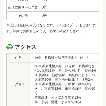
0円
生活支援サービス費
0円
その他
※上記は金額の目安になります。その他のプランもございま
す。詳細はお問合せのうえ、必ずご確認ください。
アクセス
住所
神奈川県横浜市鶴見区梶山2－16－5
JR京浜東北根岸線 鶴見駅 新横浜行き
バス乗車15分 三ツ池公園北門 徒歩2分
JR横浜線 新横浜駅 鶴見西口行き バ
ス乗車20分 三ツ池公園北門 徒歩2分
アクセス
JR京浜東北根岸線 川崎駅 綱島駅行
き バス乗車12分 末吉橋西詰 徒歩10
分
首都高速 汐入ICより車で13分
第三京浜 港北ICより車で16分