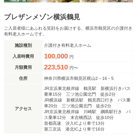
プレザンメゾン横浜鶴見
ご入居者様にあふれる笑顔をお届けする、横浜市鶴見区の介護付き
有料老人ホームです。
施設種別
介護付き有料老人ホーム
100,000
入居時費用
円
223,510
月額費用
円〜
住所
神奈川県横浜市鶴見区梶山2－16－5
JR京浜東北根岸線 鶴見駅 新横浜行きバス
乗車15分 三ツ池公園北門 徒歩2分
JR横浜線 新横浜駅 鶴見西口行き バス乗
車20分 三ツ池公園北門 徒歩2分
アクセス
JR京浜東北根岸線 川崎駅 綱島駅行き バ
ス乗車12分 末吉橋西詰 徒歩10分
首都高速 汐入ICより車で13分
第三京浜 港北ICより車で16分