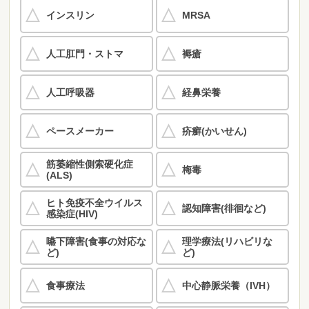
インスリン
MRSA
人工肛門・ストマ
褥瘡
人工呼吸器
経鼻栄養
ペースメーカー
疥癬(かいせん)
筋萎縮性側索硬化症
梅毒
(ALS)
ヒト免疫不全ウイルス
認知障害(徘徊など)
感染症(HIV)
嚥下障害(食事の対応な
理学療法(リハビリな
ど)
ど)
食事療法
中心静脈栄養（IVH）