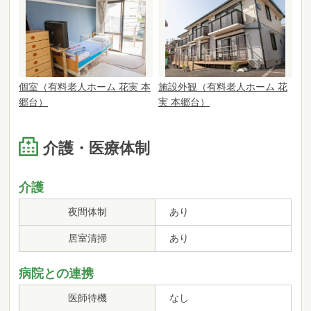
個室（有料老人ホーム 花実 本
施設外観（有料老人ホーム 花
郷台）
実 本郷台）
介護・医療体制
介護
夜間体制
あり
居室清掃
あり
病院との連携
医師待機
なし