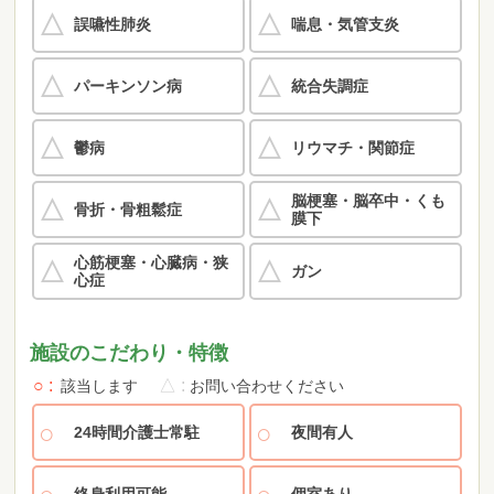
誤嚥性肺炎
喘息・気管支炎
パーキンソン病
統合失調症
鬱病
リウマチ・関節症
脳梗塞・脳卒中・くも
骨折・骨粗鬆症
膜下
心筋梗塞・心臓病・狭
ガン
心症
施設のこだわり・特徴
○
△
該当します
お問い合わせください
24時間介護士常駐
夜間有人
終身利用可能
個室あり