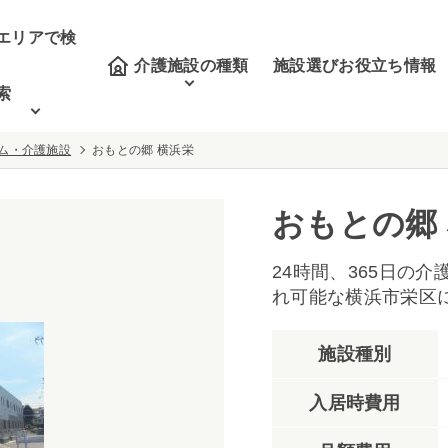
エリアで検
介護施設の種類
施設選びお役立ち情報
索
ム・介護施設
おもとの郷 横浜栄
おもとの郷
24時間、365日の
れ可能な横浜市栄区
施設種別
入居時費用