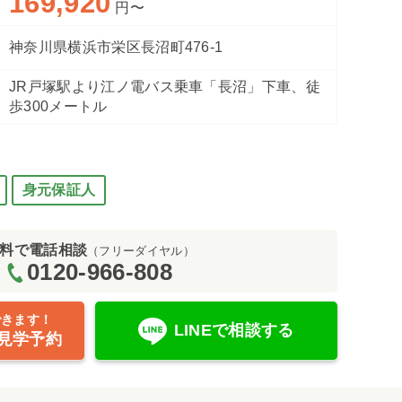
169,920
円〜
神奈川県横浜市栄区長沼町476-1
JR戸塚駅より江ノ電バス乗車「長沼」下車、徒
歩300メートル
身元保証人
料で電話相談
（フリーダイヤル）
0120-966-808
できます！
LINEで相談する
見学予約