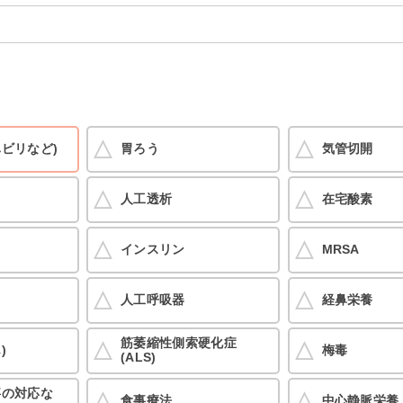
ハビリなど)
胃ろう
気管切開
人工透析
在宅酸素
インスリン
MRSA
人工呼吸器
経鼻栄養
筋萎縮性側索硬化症
)
梅毒
(ALS)
事の対応な
食事療法
中心静脈栄養（