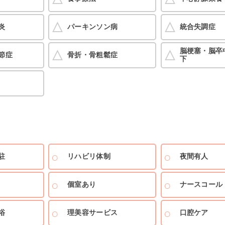
炎
パーキンソン病
統合失調症
脳梗塞・脳卒
節症
骨折・骨粗鬆症
下
駐
リハビリ体制
夜間有人
個室あり
ナースコール
浴
理美容サービス
口腔ケア