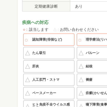
定期健康診断
あり
疾病への対応
○
該当します
△
お問い合わせください
認知障害(徘徊など)
理学療法(リ
たん吸引
バルーン
肝炎
結核
人工肛門・ストマ
褥瘡
ペースメーカー
疥癬(かいせん
ヒト免疫不全ウイルス感
嚥下障害(食