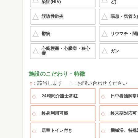
染症(HIV)
ど)
誤嚥性肺炎
喘息・気管支
鬱病
リウマチ・関
心筋梗塞・心臓病・狭心
ガン
症
施設のこだわり・特徴
○
該当します
△
お問い合わせください
24時間介護士常駐
日中看護師常
終身利用可能
終末期対応可
居室トイレ付き
機械浴、特殊