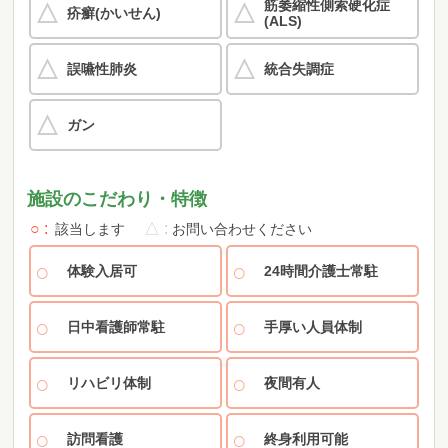
筋萎縮性側索硬化症
疥癬(かいせん)
(ALS)
誤嚥性肺炎
統合失調症
ガン
施設のこだわり・特徴
○
△
該当します
お問い合わせください
体験入居可
24時間介護士常駐
日中看護師常駐
手厚い人員体制
リハビリ体制
夜間有人
訪問看護
終身利用可能