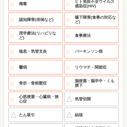
ヒト免疫不全ウイルス
梅毒
感染症(HIV)
嚥下障害(食事の対応な
認知障害(徘徊など)
ど)
理学療法(リハビリな
食事療法
ど)
喘息・気管支炎
パーキンソン病
鬱病
リウマチ・関節症
脳梗塞・脳卒中・くも
骨折・骨粗鬆症
膜下
心筋梗塞・心臓病・狭
気管切開
心症
たん吸引
結核