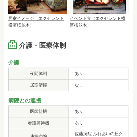
居室イメージ（エクセレント
イベント食（エクセレント横
横濱桜並木）
濱桜並木）
介護・医療体制
介護
夜間体制
あり
居室清掃
なし
病院との連携
医師待機
あり
看護師待機
あり
佐藤病院 ふれあいの丘ク
連携病院