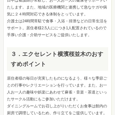
日中は看護師が常駐し、お一人お一人の健康をサポートい
たします。また、地域の医療機関と連携して急なケガや病
気に２４時間対応できる体制をとっています。
介護士は24時間常駐で食事・入浴・排泄などの日常生活を
サポート。居住者様2.5人ににつき1人配置されているので
手厚い介護・介助サービスをご提供いたします。
３．
エクセレント横濱桜並木
のおす
すめポイント
居住者様の毎日が充実したものになるよう、様々な季節ご
との行事やレクリエーションを行っています。また、お一
人お一人の趣味や娯楽にあわせて麻雀・音楽・茶道といっ
たサークル活動にもご参加いただけます。
ダイニングルームでお召し上がりいただくお食事は館内の
厨房で調理しているため、作り立てをご提供しています。