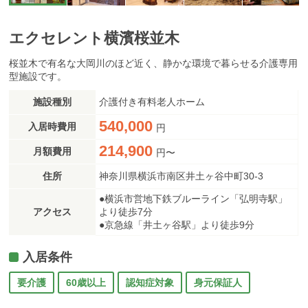
エクセレント横濱桜並木
桜並木で有名な大岡川のほど近く、静かな環境で暮らせる介護専用
型施設です。
施設種別
介護付き有料老人ホーム
540,000
入居時費用
円
214,900
月額費用
円〜
住所
神奈川県横浜市南区井土ヶ谷中町30-3
●横浜市営地下鉄ブルーライン「弘明寺駅」
アクセス
より徒歩7分
●京急線「井土ヶ谷駅」より徒歩9分
入居条件
要介護
60歳以上
認知症対象
身元保証人