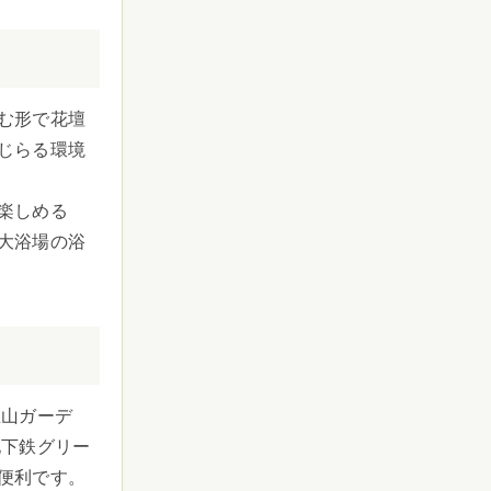
む形で花壇
じらる環境
楽しめる
大浴場の浴
里山ガーデ
地下鉄グリー
便利です。