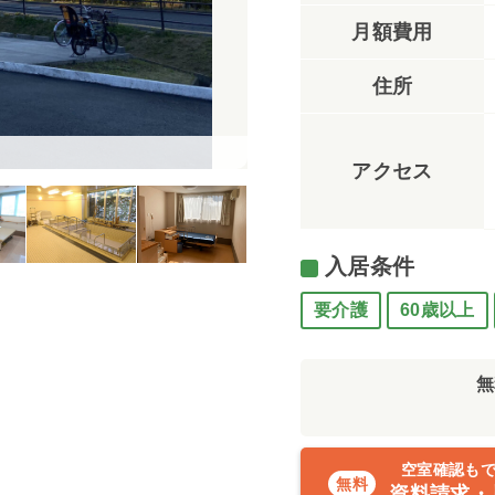
月額費用
住所
エントランスホール（フォーシー
アクセス
入居条件
要介護
60歳以上
無
空室確認も
資料請求・