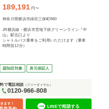
189,191
円〜
神奈川県横浜市緑区三保町880
JR横浜線・横浜市営地下鉄グリーンライン『中
ズンズヴィラ そよかぜ）
ダイニン
山』駅北口より
シャトルバス乗車をご利用いただけます（乗車
時間役12分）
認知症対象
身元保証人
料で電話相談
（フリーダイヤル）
0120-966-808
できます！
LINEで相談する
見学予約