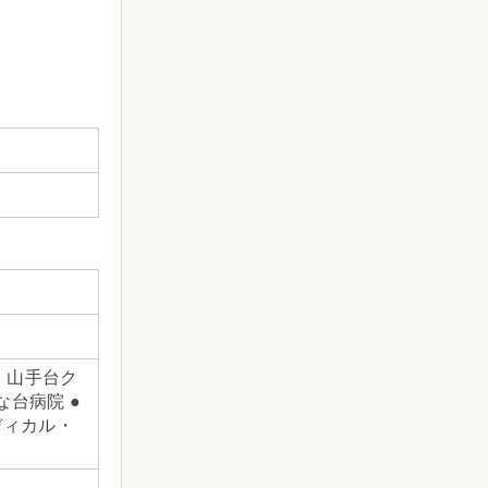
 山手台ク
な台病院 ●
ディカル・