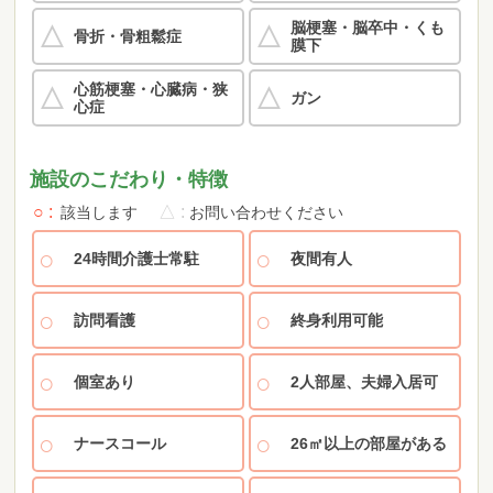
脳梗塞・脳卒中・くも
骨折・骨粗鬆症
膜下
心筋梗塞・心臓病・狭
ガン
心症
施設のこだわり・特徴
○
△
該当します
お問い合わせください
24時間介護士常駐
夜間有人
訪問看護
終身利用可能
個室あり
2人部屋、夫婦入居可
ナースコール
26㎡以上の部屋がある