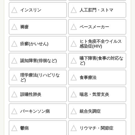
インスリン
人工肛門・ストマ
褥瘡
ペースメーカー
ヒト免疫不全ウイルス
疥癬(かいせん)
感染症(HIV)
嚥下障害(食事の対応な
認知障害(徘徊など)
ど)
理学療法(リハビリな
食事療法
ど)
誤嚥性肺炎
喘息・気管支炎
パーキンソン病
統合失調症
鬱病
リウマチ・関節症