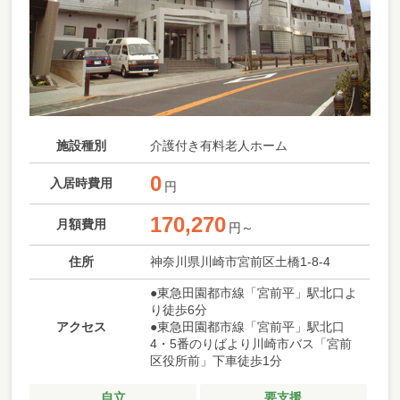
施設種別
介護付き有料老人ホーム
0
入居時費用
円
170,270
月額費用
円～
住所
神奈川県川崎市宮前区土橋1-8-4
●東急田園都市線「宮前平」駅北口よ
り徒歩6分
アクセス
●東急田園都市線「宮前平」駅北口
4・5番のりばより川崎市バス「宮前
区役所前」下車徒歩1分
自立
要支援