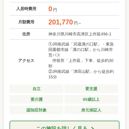
0
入居時費用
円
201,770
月額費用
円～
住所
神奈川県川崎市高津区上作延496-1
①JR南武線「武蔵溝の口駅」・東急
田園都市線「溝の口駅」から川崎市
営バス
アクセス
停留所「上作延」下車、徒歩約30
秒
②JR南武線「津田山駅」から徒歩約
15分
自立
要支援
要介護
60歳以上
認知症対象
身元保証人
この施設を詳しく見る