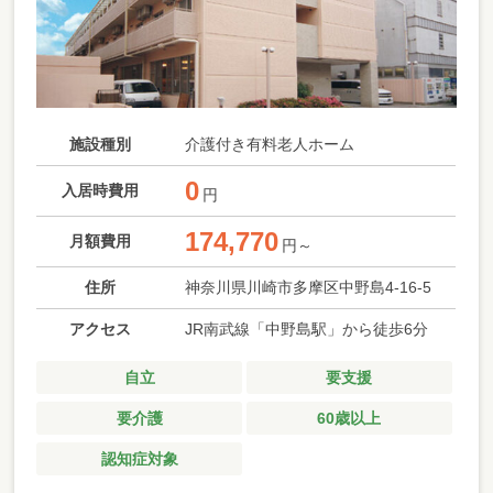
施設種別
介護付き有料老人ホーム
0
入居時費用
円
174,770
月額費用
円～
住所
神奈川県川崎市多摩区中野島4-16-5
アクセス
JR南武線「中野島駅」から徒歩6分
自立
要支援
要介護
60歳以上
認知症対象