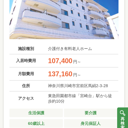
施設種別
介護付き有料老人ホーム
107,400
入居時費用
円～
137,160
月額費用
円～
住所
神奈川県川崎市宮前区馬絹2-3-28
東急田園都市線「宮崎台」駅から徒
アクセス
歩約10分
生活保護
要介護
再
検
60歳以上
身元保証人
索