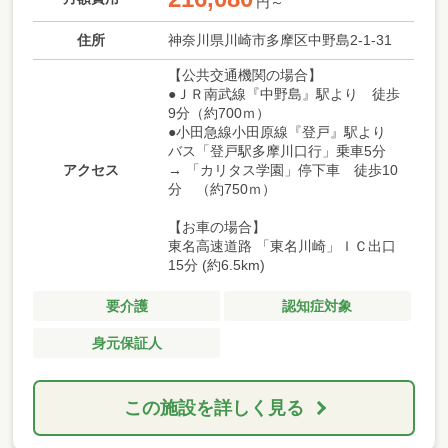
円～
住所
神奈川県川崎市多摩区中野島2-1-31
【公共交通機関の場合】
●ＪＲ南武線『中野島』駅より 徒歩
9分（約700ｍ）
●小田急線小田原線『登戸』駅より
バス「登戸駅多摩川口行」乗車5分
アクセス
→ 「カリタス学園」停下車 徒歩10
分 （約750ｍ）
【お車の場合】
東名高速道路 「東名川崎」ＩＣ出口
15分 (約6.5km)
要介護
認知症対象
身元保証人
この施設を詳しく見る