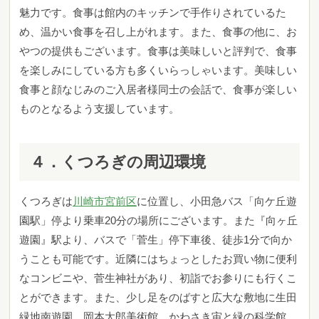
魅力です。食事は館内のキッチンで手作りされているた
め、温かい食事を召し上がれます。また、食事の他に、お
やつの提供もございます。食事は美味しいと評判で、食事
を楽しみにしている方も多くいらっしゃいます。美味しい
食事と顔なじみのご入居者様同士の会話で、食事が楽しい
ものとなるよう支援しています。
４．くつろぎの周辺環境
くつろぎは
川崎市宮前区
に位置し、小田急バス「向ケ丘遊
園駅」停より乗車20分の場所にございます。また『向ヶ丘
遊園』駅より、バスで「菅生」停下車後、徒歩1分で向か
うことも可能です。近隣にはちょっとしたお買い物に便利
なコンビニや、菅生神社があり、初詣でお参りにも行くこ
とができます。また、少し足をのばすと広大な敷地に生田
緑地南遊園、岡本太郎美術館、かわさき宙と緑の科学館、