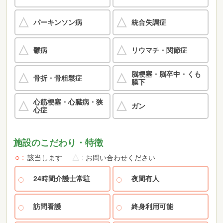
パーキンソン病
統合失調症
鬱病
リウマチ・関節症
脳梗塞・脳卒中・くも
骨折・骨粗鬆症
膜下
心筋梗塞・心臓病・狭
ガン
心症
施設のこだわり・特徴
○
△
該当します
お問い合わせください
24時間介護士常駐
夜間有人
訪問看護
終身利用可能