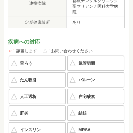
都筑デンタルクリニック
連携病院
聖マリアンナ医科大学病
院
定期健康診断
あり
疾病への対応
○
△
該当します
お問い合わせください
胃ろう
気管切開
たん吸引
バルーン
人工透析
在宅酸素
肝炎
結核
インスリン
MRSA