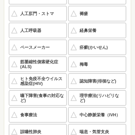
人工肛門・ストマ
褥瘡
人工呼吸器
経鼻栄養
ペースメーカー
疥癬(かいせん)
筋萎縮性側索硬化症
梅毒
(ALS)
ヒト免疫不全ウイルス
認知障害(徘徊など)
感染症(HIV)
嚥下障害(食事の対応な
理学療法(リハビリな
ど)
ど)
食事療法
中心静脈栄養（IVH）
誤嚥性肺炎
喘息・気管支炎