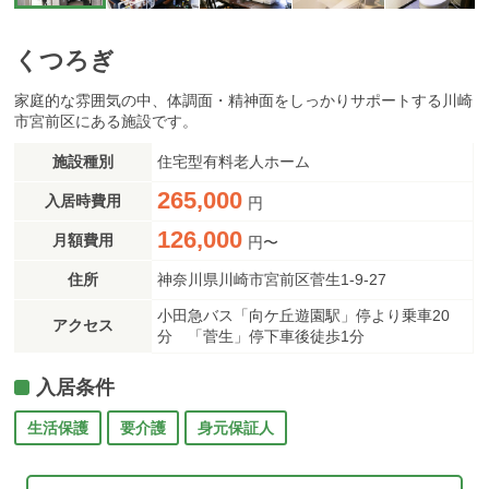
くつろぎ
家庭的な雰囲気の中、体調面・精神面をしっかりサポートする川崎
市宮前区にある施設です。
施設種別
住宅型有料老人ホーム
265,000
入居時費用
円
126,000
月額費用
円〜
住所
神奈川県川崎市宮前区菅生1-9-27
小田急バス「向ケ丘遊園駅」停より乗車20
アクセス
分 「菅生」停下車後徒歩1分
入居条件
生活保護
要介護
身元保証人