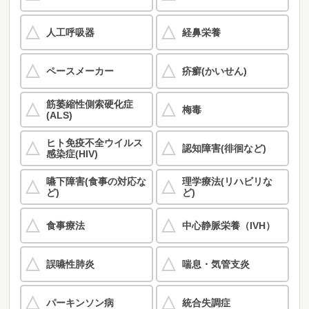
人工呼吸器
経鼻栄養
ペースメーカー
疥癬(かいせん)
筋萎縮性側索硬化症
梅毒
(ALS)
ヒト免疫不全ウイルス
認知障害(徘徊など)
感染症(HIV)
嚥下障害(食事の対応な
理学療法(リハビリな
ど)
ど)
食事療法
中心静脈栄養（IVH）
誤嚥性肺炎
喘息・気管支炎
パーキンソン病
統合失調症