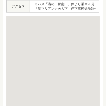
市バス「溝の口駅南口」停より乗車20分
アクセス
「聖マリアンナ医大下」停下車後徒歩3分