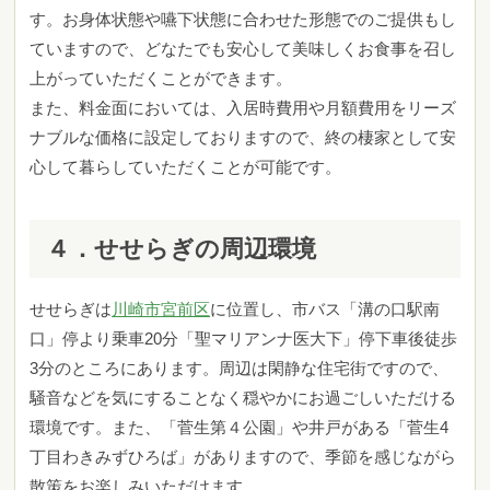
す。お身体状態や嚥下状態に合わせた形態でのご提供もし
ていますので、どなたでも安心して美味しくお食事を召し
上がっていただくことができます。
また、料金面においては、入居時費用や月額費用をリーズ
ナブルな価格に設定しておりますので、終の棲家として安
心して暮らしていただくことが可能です。
４．せせらぎの周辺環境
せせらぎは
川崎市宮前区
に位置し、市バス「溝の口駅南
口」停より乗車20分「聖マリアンナ医大下」停下車後徒歩
3分のところにあります。周辺は閑静な住宅街ですので、
騒音などを気にすることなく穏やかにお過ごしいただける
環境です。また、「菅生第４公園」や井戸がある「菅生4
丁目わきみずひろば」がありますので、季節を感じながら
散策をお楽しみいただけます。