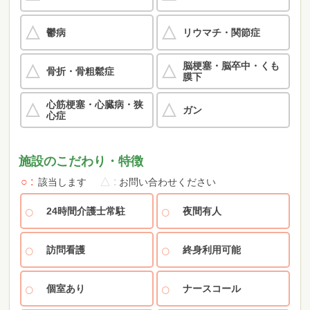
鬱病
リウマチ・関節症
脳梗塞・脳卒中・くも
骨折・骨粗鬆症
膜下
心筋梗塞・心臓病・狭
ガン
心症
施設のこだわり・特徴
○
△
該当します
お問い合わせください
24時間介護士常駐
夜間有人
訪問看護
終身利用可能
個室あり
ナースコール