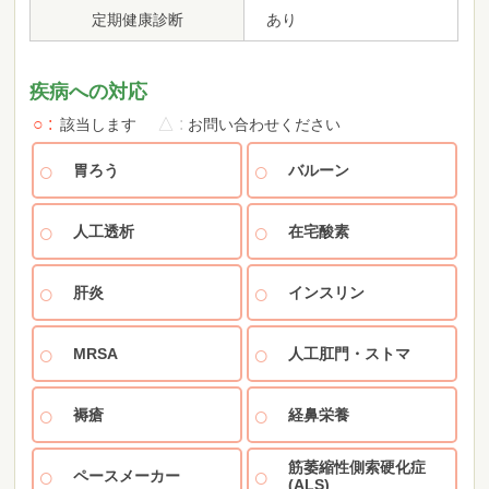
定期健康診断
あり
疾病への対応
○
△
該当します
お問い合わせください
胃ろう
バルーン
人工透析
在宅酸素
肝炎
インスリン
MRSA
人工肛門・ストマ
褥瘡
経鼻栄養
筋萎縮性側索硬化症
ペースメーカー
(ALS)