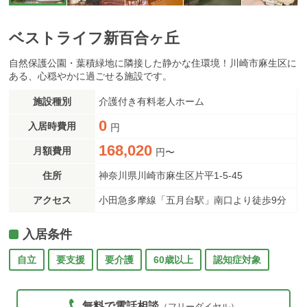
ベストライフ新百合ヶ丘
自然保護公園・葉積緑地に隣接した静かな住環境！川崎市麻生区に
ある、心穏やかに過ごせる施設です。
施設種別
介護付き有料老人ホーム
0
入居時費用
円
168,020
月額費用
円〜
住所
神奈川県川崎市麻生区片平1-5-45
アクセス
小田急多摩線「五月台駅」南口より徒歩9分
入居条件
自立
要支援
要介護
60歳以上
認知症対象
無料で電話相談
（フリーダイヤル）