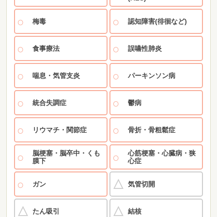
梅毒
認知障害(徘徊など)
食事療法
誤嚥性肺炎
喘息・気管支炎
パーキンソン病
統合失調症
鬱病
リウマチ・関節症
骨折・骨粗鬆症
脳梗塞・脳卒中・くも
心筋梗塞・心臓病・狭
膜下
心症
ガン
気管切開
たん吸引
結核