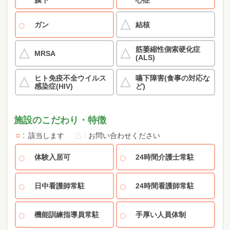
ガン
結核
筋萎縮性側索硬化症
MRSA
(ALS)
ヒト免疫不全ウイルス
嚥下障害(食事の対応な
感染症(HIV)
ど)
施設のこだわり・特徴
○
△
該当します
お問い合わせください
体験入居可
24時間介護士常駐
日中看護師常駐
24時間看護師常駐
機能訓練指導員常駐
手厚い人員体制