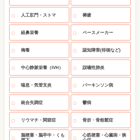
人工肛門・ストマ
褥瘡
経鼻栄養
ペースメーカー
梅毒
認知障害(徘徊など)
中心静脈栄養（IVH）
誤嚥性肺炎
喘息・気管支炎
パーキンソン病
統合失調症
鬱病
リウマチ・関節症
骨折・骨粗鬆症
脳梗塞・脳卒中・くも
心筋梗塞・心臓病・狭
膜下
心症