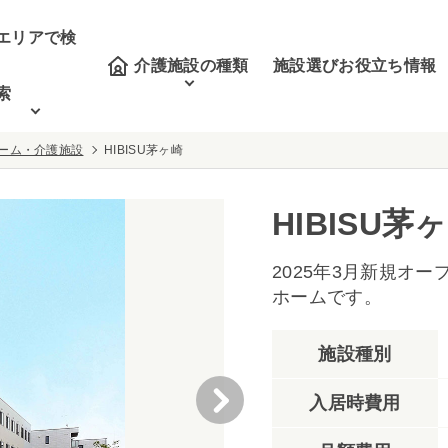
エリアで検
介護施設の種類
施設選びお役立ち情報
索
ーム・介護施設
HIBISU茅ヶ崎
HIBISU茅
2025年3月新規オ
ホームです。
施設種別
入居時費用