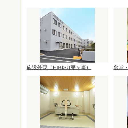
施設外観（HIBISU茅ヶ崎）
食堂・