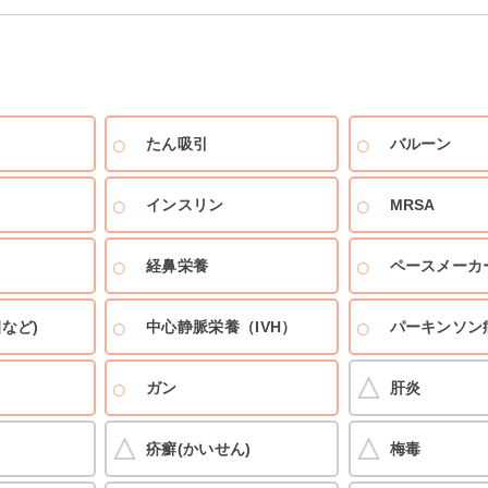
たん吸引
バルーン
インスリン
MRSA
経鼻栄養
ペースメーカ
など)
中心静脈栄養（IVH）
パーキンソン
ガン
肝炎
疥癬(かいせん)
梅毒