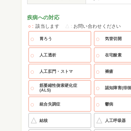
疾病への対応
○
該当します
△
お問い合わせください
胃ろう
気管切開
人工透析
在宅酸素
人工肛門・ストマ
褥瘡
筋萎縮性側索硬化症
認知障害(徘徊
(ALS)
統合失調症
鬱病
結核
人工呼吸器