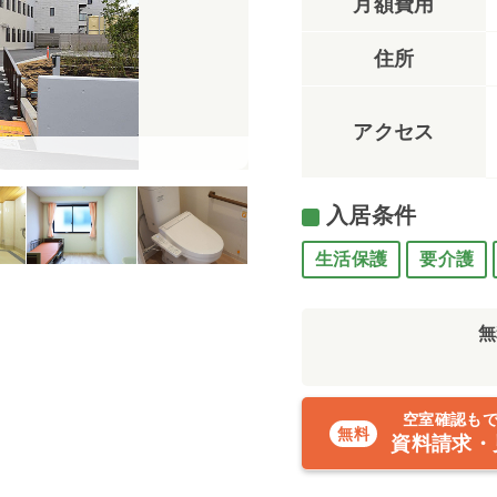
月額費用
住所
アクセス
食堂・ホール（HIBISU茅ヶ崎）
入居条件
生活保護
要介護
無
空室確認も
資料請求・