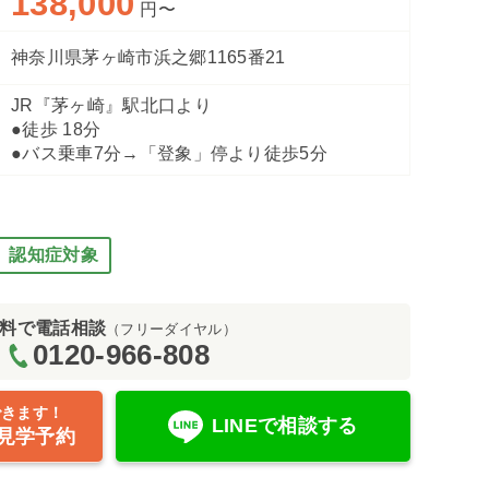
138,000
円〜
神奈川県茅ヶ崎市浜之郷1165番21
JR『茅ヶ崎』駅北口より
●徒歩 18分
浴室（HI
●バス乗車7分→「登象」停より徒歩5分
認知症対象
料で電話相談
（フリーダイヤル）
0120-966-808
できます！
LINEで相談する
見学予約