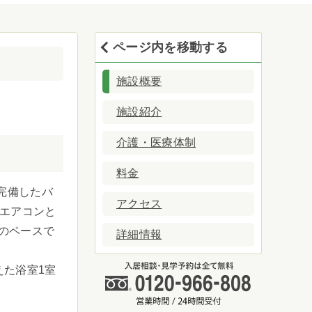
ページ内を移動する
施設概要
施設紹介
介護・医療体制
料金
を完備したバ
アクセス
はエアコンと
のペースで
詳細情報
えた浴室1室