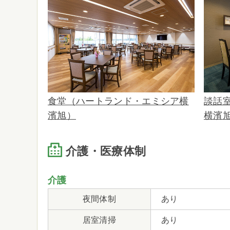
食堂（ハートランド・エミシア横
談話
濱旭）
横濱
介護・医療体制
介護
夜間体制
あり
居室清掃
あり