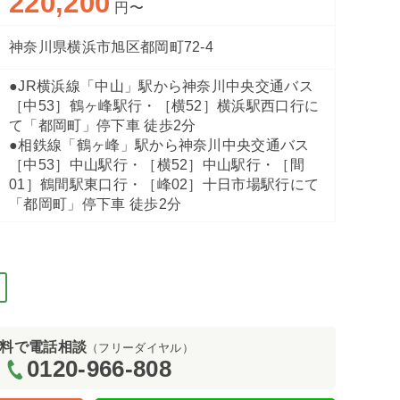
220,200
円〜
神奈川県横浜市旭区都岡町72-4
●JR横浜線「中山」駅から神奈川中央交通バス
［中53］鶴ヶ峰駅行・［横52］横浜駅西口行に
エミシア横濱旭）
居室（ハ
て「都岡町」停下車 徒歩2分
●相鉄線「鶴ヶ峰」駅から神奈川中央交通バス
［中53］中山駅行・［横52］中山駅行・［間
01］鶴間駅東口行・［峰02］十日市場駅行にて
「都岡町」停下車 徒歩2分
料で電話相談
（フリーダイヤル）
0120-966-808