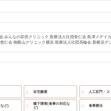
会 みんなの荏田クリニック 医療法人社団有仁会 島津メデイ
団悠仁会 御殿山クリニック横浜 医療法人社団高輪会 新横浜デ
在宅酸素
人工肛門・ス
嚥下障害(食事の対応な
など)
食事療法
ど)