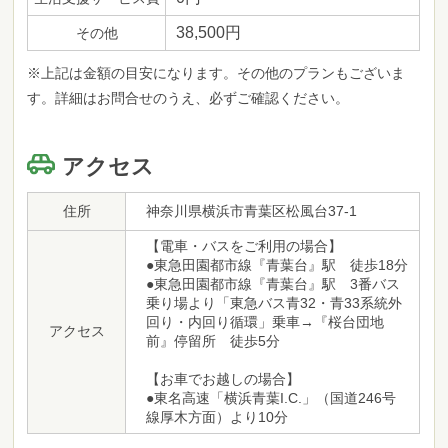
38,500円
その他
※上記は金額の目安になります。その他のプランもございま
す。詳細はお問合せのうえ、必ずご確認ください。
アクセス
住所
神奈川県横浜市青葉区松風台37-1
【電車・バスをご利用の場合】
●東急田園都市線『青葉台』駅 徒歩18分
●東急田園都市線『青葉台』駅 3番バス
乗り場より「東急バス青32・青33系統外
回り・内回り循環」乗車→『桜台団地
アクセス
前』停留所 徒歩5分
【お車でお越しの場合】
●東名高速「横浜青葉I.C.」（国道246号
線厚木方面）より10分