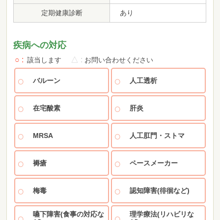
定期健康診断
あり
疾病への対応
○
△
該当します
お問い合わせください
バルーン
人工透析
在宅酸素
肝炎
MRSA
人工肛門・ストマ
褥瘡
ペースメーカー
梅毒
認知障害(徘徊など)
嚥下障害(食事の対応な
理学療法(リハビリな