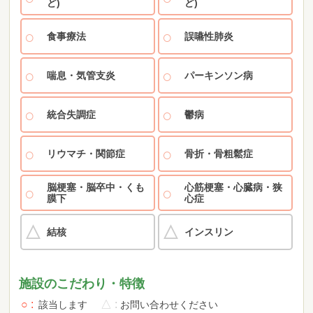
ど)
ど)
食事療法
誤嚥性肺炎
喘息・気管支炎
パーキンソン病
統合失調症
鬱病
リウマチ・関節症
骨折・骨粗鬆症
脳梗塞・脳卒中・くも
心筋梗塞・心臓病・狭
膜下
心症
結核
インスリン
施設のこだわり・特徴
○
△
該当します
お問い合わせください