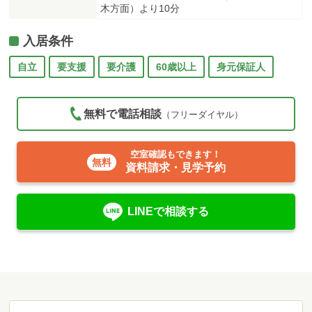
木方面）より10分
入居条件
自立
要支援
要介護
60歳以上
身元保証人
無料で電話相談
（フリーダイヤル）
空室確認もできます！
資料請求・見学予約
LINEで相談する