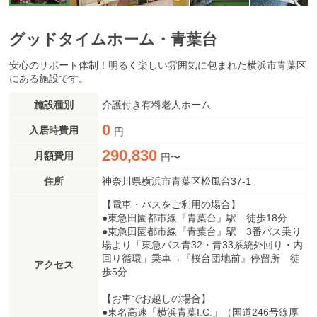
グッドタイムホーム・青葉台
安心のサポート体制！明るく楽しい雰囲気に包まれた横浜市青葉区
にある施設です。
施設種別
介護付き有料老人ホーム
0
入居時費用
円
290,830
月額費用
円〜
住所
神奈川県横浜市青葉区松風台37-1
【電車・バスをご利用の場合】
●東急田園都市線『青葉台』駅 徒歩18分
●東急田園都市線『青葉台』駅 3番バス乗り
場より「東急バス青32・青33系統外回り・内
回り循環」乗車→『桜台団地前』停留所 徒
アクセス
歩5分
【お車でお越しの場合】
●東名高速「横浜青葉I.C.」（国道246号線厚