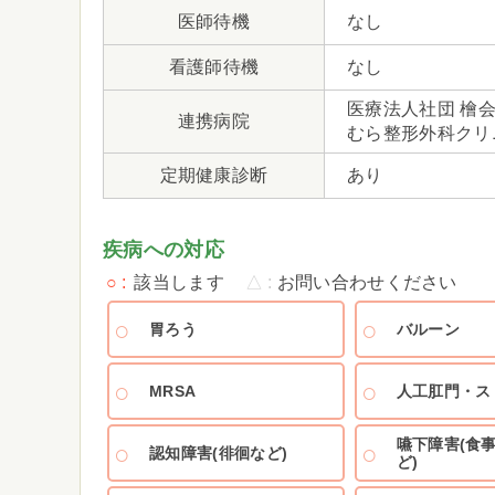
医師待機
なし
看護師待機
なし
医療法人社団 檜
連携病院
むら整形外科クリ
定期健康診断
あり
疾病への対応
○
該当します
△
お問い合わせください
胃ろう
バルーン
MRSA
人工肛門・ス
嚥下障害(食
認知障害(徘徊など)
ど)