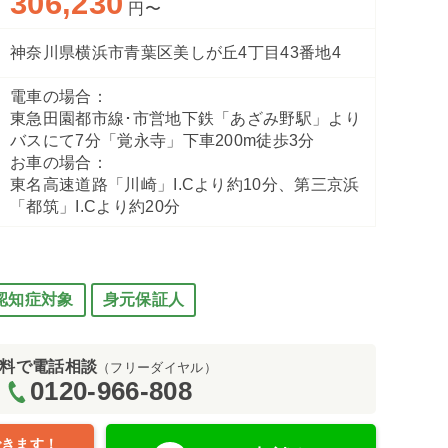
306,230
円〜
神奈川県横浜市青葉区美しが丘4丁目43番地4
電車の場合：
東急田園都市線･市営地下鉄「あざみ野駅」より
丘）
浴室（フ
バスにて7分「覚永寺」下車200m徒歩3分
お車の場合：
東名高速道路「川崎」I.Cより約10分、第三京浜
「都筑」I.Cより約20分
認知症対象
身元保証人
料で電話相談
（フリーダイヤル）
0120-966-808
できます！