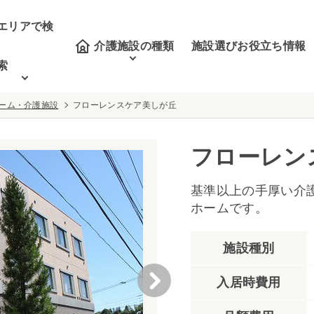
エリアで検
介護施設の種類
施設選びお役立ち情報
索
ーム・介護施設
フローレンスケア美しが丘
フローレン
基準以上の手厚い介
ホームです。
施設種別
入居時費用