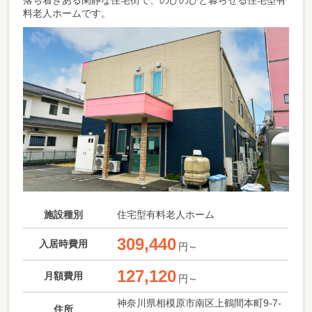
落ち着きある閑静な住宅街で、のびのびと暮らせる住宅型有
料老人ホームです。
施設種別
住宅型有料老人ホーム
309,440
入居時費用
円～
127,120
月額費用
円～
神奈川県相模原市南区上鶴間本町9-7-
住所